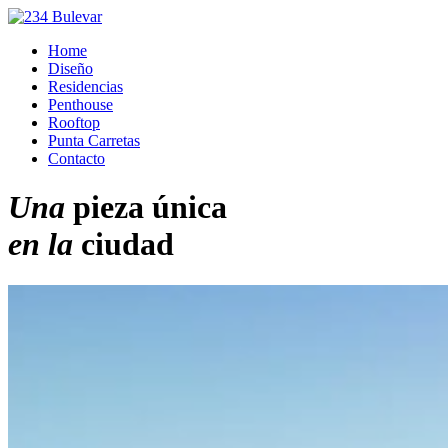
Home
Diseño
Residencias
Penthouse
Rooftop
Punta Carretas
Contacto
Una
pieza única
en la
ciudad